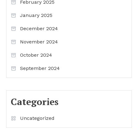
February 2025
January 2025
December 2024
November 2024
October 2024
September 2024
Categories
Uncategorized