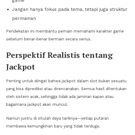
game
Jangan hanya fokus pada tema, tetapi juga struktur
permainan
Pendekatan ini membantu pemain memahami karakter game
sebelum benar-benar bermain secara serius.
Perspektif Realistis tentang
Jackpot
Penting untuk diingat bahwa jackpot dalam slot bukan sesuatu
yang bisa diprediksi atau direncanakan. Semua hasil ditentukan
oleh sistem acak, sehingga tidak ada jaminan kapan atau
bagaimana jackpot akan muncul.
Namun justru di situlah daya tariknya—setiap putaran
membawa kemungkinan baru yang tidak terduga.