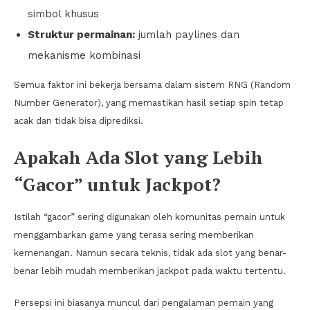
simbol khusus
Struktur permainan:
jumlah paylines dan
mekanisme kombinasi
Semua faktor ini bekerja bersama dalam sistem RNG (Random
Number Generator), yang memastikan hasil setiap spin tetap
acak dan tidak bisa diprediksi.
Apakah Ada Slot yang Lebih
“Gacor” untuk Jackpot?
Istilah “gacor” sering digunakan oleh komunitas pemain untuk
menggambarkan game yang terasa sering memberikan
kemenangan. Namun secara teknis, tidak ada slot yang benar-
benar lebih mudah memberikan jackpot pada waktu tertentu.
Persepsi ini biasanya muncul dari pengalaman pemain yang