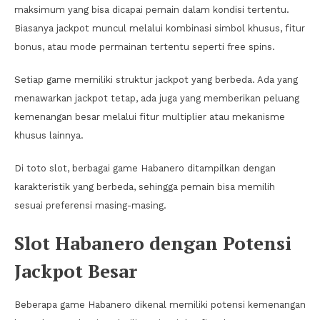
maksimum yang bisa dicapai pemain dalam kondisi tertentu.
Biasanya jackpot muncul melalui kombinasi simbol khusus, fitur
bonus, atau mode permainan tertentu seperti free spins.
Setiap game memiliki struktur jackpot yang berbeda. Ada yang
menawarkan jackpot tetap, ada juga yang memberikan peluang
kemenangan besar melalui fitur multiplier atau mekanisme
khusus lainnya.
Di toto slot, berbagai game Habanero ditampilkan dengan
karakteristik yang berbeda, sehingga pemain bisa memilih
sesuai preferensi masing-masing.
Slot Habanero dengan Potensi
Jackpot Besar
Beberapa game Habanero dikenal memiliki potensi kemenangan