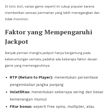
Di toto slot, variasi game seperti ini cukup populer karena
memberikan sensasi permainan yang lebih menegangkan dan
tidak monoton.
Faktor yang Mempengaruhi
Jackpot
Banyak pemain mengira jackpot hanya bergantung pada
keberuntungan semata, padahal ada beberapa faktor desain
game yang memengaruhinya:
RTP (Return to Player):
menentukan persentase
pengembalian jangka panjang
Volatilitas:
menentukan seberapa sering dan besar
kemenangan muncul
Fitur bonus:
seperti free spins, multiplier, atau