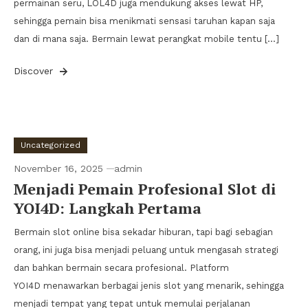
permainan seru, LOL4D juga mendukung akses lewat HP,
sehingga pemain bisa menikmati sensasi taruhan kapan saja
dan di mana saja. Bermain lewat perangkat mobile tentu […]
Discover
Uncategorized
November 16, 2025
admin
Menjadi Pemain Profesional Slot di
YOI4D: Langkah Pertama
Bermain slot online bisa sekadar hiburan, tapi bagi sebagian
orang, ini juga bisa menjadi peluang untuk mengasah strategi
dan bahkan bermain secara profesional. Platform
YOI4D menawarkan berbagai jenis slot yang menarik, sehingga
menjadi tempat yang tepat untuk memulai perjalanan