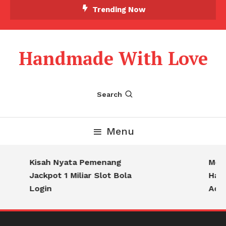
Skip
Trending Now
To
Content
Handmade With Love
Search
Menu
Kisah Nyata Pemenang
Memb
Jackpot 1 Miliar Slot Bola
Haba
Login
Adil