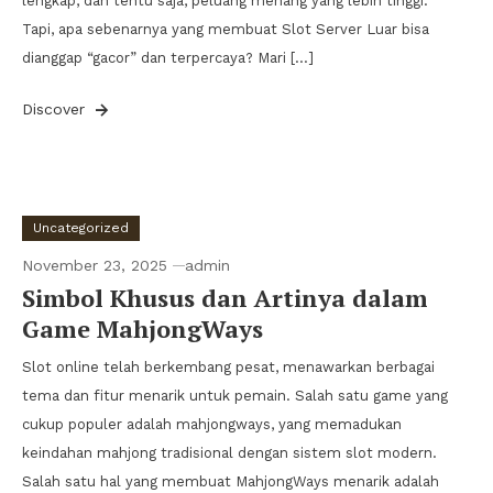
lengkap, dan tentu saja, peluang menang yang lebih tinggi.
Tapi, apa sebenarnya yang membuat Slot Server Luar bisa
dianggap “gacor” dan terpercaya? Mari […]
Discover
Uncategorized
November 23, 2025
admin
Simbol Khusus dan Artinya dalam
Game MahjongWays
Slot online telah berkembang pesat, menawarkan berbagai
tema dan fitur menarik untuk pemain. Salah satu game yang
cukup populer adalah mahjongways, yang memadukan
keindahan mahjong tradisional dengan sistem slot modern.
Salah satu hal yang membuat MahjongWays menarik adalah