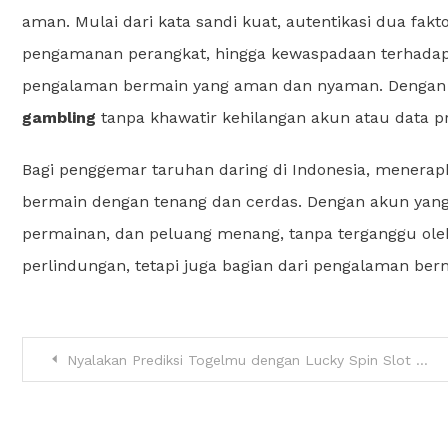
aman. Mulai dari kata sandi kuat, autentikasi dua fa
pengamanan perangkat, hingga kewaspadaan terhadap
pengalaman bermain yang aman dan nyaman. Dengan
gambling
tanpa khawatir kehilangan akun atau data pr
Bagi penggemar taruhan daring di Indonesia, menerap
bermain dengan tenang dan cerdas. Dengan akun yang t
permainan, dan peluang menang, tanpa terganggu oleh
perlindungan, tetapi juga bagian dari pengalaman be
Post
Nyalakan Prediksi Togelmu dengan Lucky Spin Slot di KLIX4D
navigation