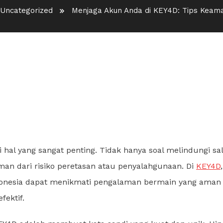
Uncategorized
Menjaga Akun Anda di KEY4D: Tips Keam
D: Tips Keamanan Online
hal yang sangat penting. Tidak hanya soal melindungi sa
aman dari risiko peretasan atau penyalahgunaan. Di
KEY4D
,
ndonesia dapat menikmati pengalaman bermain yang aman
ektif.