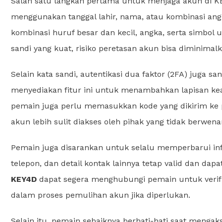
Salah satu langkah pertama untuk menjaga akun di KE
menggunakan tanggal lahir, nama, atau kombinasi an
kombinasi huruf besar dan kecil, angka, serta simbol 
sandi yang kuat, risiko peretasan akun bisa diminima
Selain kata sandi, autentikasi dua faktor (2FA) juga 
menyediakan fitur ini untuk menambahkan lapisan ke
pemain juga perlu memasukkan kode yang dikirim ke p
akun lebih sulit diakses oleh pihak yang tidak berwena
Pemain juga disarankan untuk selalu memperbarui inf
telepon, dan detail kontak lainnya tetap valid dan dapat
KEY4D
dapat segera menghubungi pemain untuk verif
dalam proses pemulihan akun jika diperlukan.
Selain itu, pemain sebaiknya berhati-hati saat menga