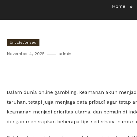
Home
Uncategorized
November 4, 2025
admin
Menjaga Akun Anda di KEY4
Dalam dunia online gambling, keamanan akun menjadi 
taruhan, tetapi juga menjaga data pribadi agar tetap 
keamanan menjadi prioritas utama, dan pemain di I
dengan menerapkan beberapa tips sederhana namun ef