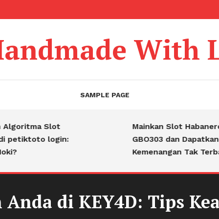
andmade With 
SAMPLE PAGE
goritma Slot
Mainkan Slot Habanero d
etiktoto login:
GBO303 dan Dapatkan
i?
Kemenangan Tak Terbat
 Anda di KEY4D: Tips Ke