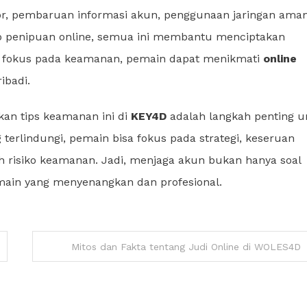
ktor, pembaruan informasi akun, penggunaan jaringan aman
 penipuan online, semua ini membantu menciptakan
 fokus pada keamanan, pemain dapat menikmati
online
ibadi.
kan tips keamanan ini di
KEY4D
adalah langkah penting u
erlindungi, pemain bisa fokus pada strategi, keseruan
 risiko keamanan. Jadi, menjaga akun bukan hanya soal
rmain yang menyenangkan dan profesional.
Mitos dan Fakta tentang Judi Online di WOLES4D