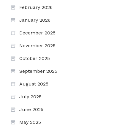
February 2026
January 2026
December 2025
November 2025
October 2025
September 2025
August 2025
July 2025
June 2025
May 2025