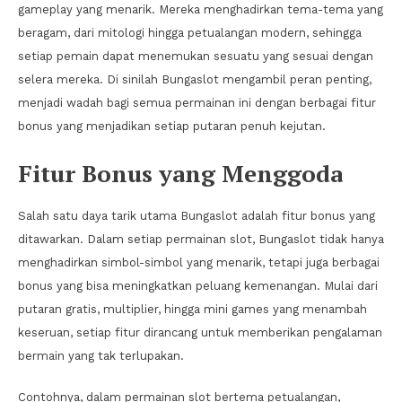
gameplay yang menarik. Mereka menghadirkan tema-tema yang
beragam, dari mitologi hingga petualangan modern, sehingga
setiap pemain dapat menemukan sesuatu yang sesuai dengan
selera mereka. Di sinilah Bungaslot mengambil peran penting,
menjadi wadah bagi semua permainan ini dengan berbagai fitur
bonus yang menjadikan setiap putaran penuh kejutan.
Fitur Bonus yang Menggoda
Salah satu daya tarik utama Bungaslot adalah fitur bonus yang
ditawarkan. Dalam setiap permainan slot, Bungaslot tidak hanya
menghadirkan simbol-simbol yang menarik, tetapi juga berbagai
bonus yang bisa meningkatkan peluang kemenangan. Mulai dari
putaran gratis, multiplier, hingga mini games yang menambah
keseruan, setiap fitur dirancang untuk memberikan pengalaman
bermain yang tak terlupakan.
Contohnya, dalam permainan slot bertema petualangan,