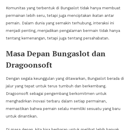
Komunitas yang terbentuk di Bungaslot tidak hanya membuat
permainan lebih seru, tetapi juga menciptakan ikatan antar
pemain. Dalam dunia yang semakin terhubung, interaksi ini
menjadi penting, menjadikan pengalaman bermain tidak hanya
tentang kemenangan, tetapi juga tentang persahabatan.
Masa Depan Bungaslot dan
Dragoonsoft
Dengan segala keunggulan yang ditawarkan, Bungaslot berada di
jalur yang tepat untuk terus tumbuh dan berkembang.
Dragoonsoft sebagai pengembang berkomitmen untuk
menghadirkan inovasi terbaru dalam setiap permainan,
memastikan bahwa pemain selalu memiliki sesuatu yang baru
untuk dinantikan.
Di masa depan, kita bisa berharap untuk melihat lebih banyak