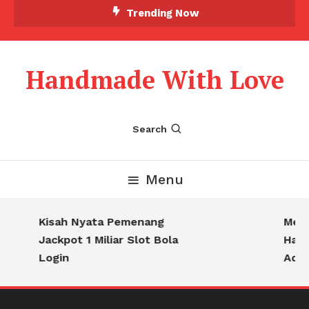
Skip
Trending Now
To
Content
Handmade With Love
Search
Menu
Kisah Nyata Pemenang
Memb
Jackpot 1 Miliar Slot Bola
Haban
Login
Adil 