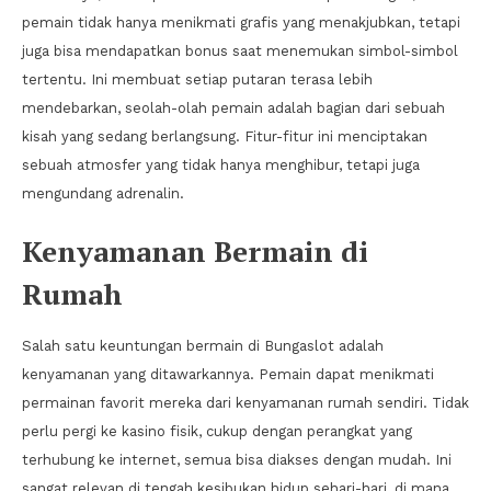
pemain tidak hanya menikmati grafis yang menakjubkan, tetapi
juga bisa mendapatkan bonus saat menemukan simbol-simbol
tertentu. Ini membuat setiap putaran terasa lebih
mendebarkan, seolah-olah pemain adalah bagian dari sebuah
kisah yang sedang berlangsung. Fitur-fitur ini menciptakan
sebuah atmosfer yang tidak hanya menghibur, tetapi juga
mengundang adrenalin.
Kenyamanan Bermain di
Rumah
Salah satu keuntungan bermain di Bungaslot adalah
kenyamanan yang ditawarkannya. Pemain dapat menikmati
permainan favorit mereka dari kenyamanan rumah sendiri. Tidak
perlu pergi ke kasino fisik, cukup dengan perangkat yang
terhubung ke internet, semua bisa diakses dengan mudah. Ini
sangat relevan di tengah kesibukan hidup sehari-hari, di mana