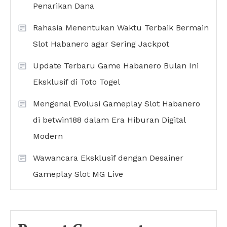
Penarikan Dana
Rahasia Menentukan Waktu Terbaik Bermain
Slot Habanero agar Sering Jackpot
Update Terbaru Game Habanero Bulan Ini
Eksklusif di Toto Togel
Mengenal Evolusi Gameplay Slot Habanero
di betwin188 dalam Era Hiburan Digital
Modern
Wawancara Eksklusif dengan Desainer
Gameplay Slot MG Live