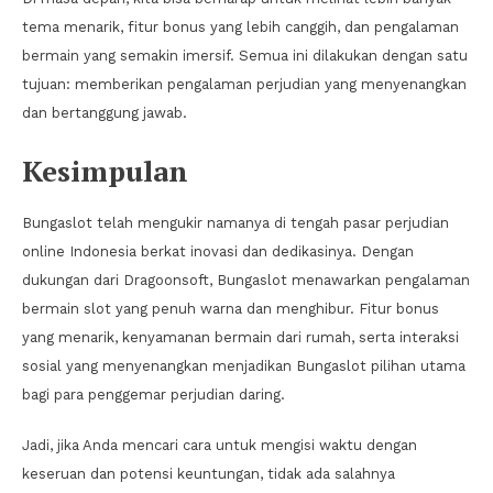
tema menarik, fitur bonus yang lebih canggih, dan pengalaman
bermain yang semakin imersif. Semua ini dilakukan dengan satu
tujuan: memberikan pengalaman perjudian yang menyenangkan
dan bertanggung jawab.
Kesimpulan
Bungaslot telah mengukir namanya di tengah pasar perjudian
online Indonesia berkat inovasi dan dedikasinya. Dengan
dukungan dari Dragoonsoft, Bungaslot menawarkan pengalaman
bermain slot yang penuh warna dan menghibur. Fitur bonus
yang menarik, kenyamanan bermain dari rumah, serta interaksi
sosial yang menyenangkan menjadikan Bungaslot pilihan utama
bagi para penggemar perjudian daring.
Jadi, jika Anda mencari cara untuk mengisi waktu dengan
keseruan dan potensi keuntungan, tidak ada salahnya