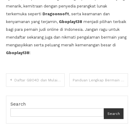
menarik, kemitraan dengan penyedia perangkat lunak
terkemuka seperti
Dragoonsoft
, serta keamanan dan
kenyamanan yang terjamin,
Gboplay138
menjadi pilihan terbaik
bagi para pemain judi online di Indonesia. Jangan ragu untuk
mendaftar sekarang juga dan nikmati pengalaman bermain yang
mengasyikkan serta peluang meraih kemenangan besar di
Gboplay138
!
Post
Daftar GBO4D dan Mulai Bermain Togel di Pasaran Togel Terpercaya
Panduan Lengkap Bermain Slot Online di Kilat77 Login
navigation
Search
Search