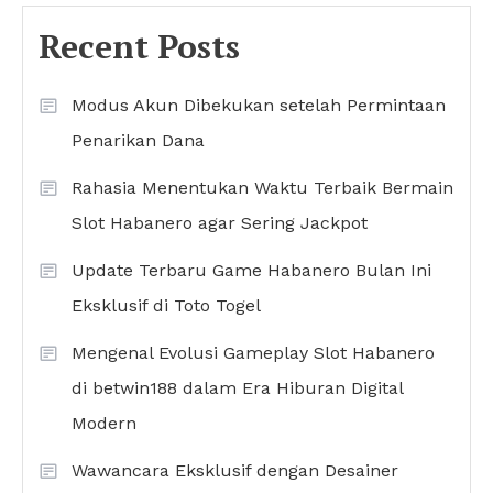
Recent Posts
Modus Akun Dibekukan setelah Permintaan
Penarikan Dana
Rahasia Menentukan Waktu Terbaik Bermain
Slot Habanero agar Sering Jackpot
Update Terbaru Game Habanero Bulan Ini
Eksklusif di Toto Togel
Mengenal Evolusi Gameplay Slot Habanero
di betwin188 dalam Era Hiburan Digital
Modern
Wawancara Eksklusif dengan Desainer