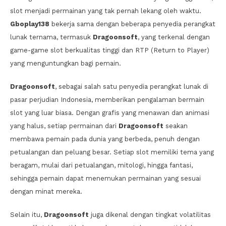
slot menjadi permainan yang tak pernah lekang oleh waktu.
Gboplay138
bekerja sama dengan beberapa penyedia perangkat
lunak ternama, termasuk
Dragoonsoft
, yang terkenal dengan
game-game slot berkualitas tinggi dan RTP (Return to Player)
yang menguntungkan bagi pemain.
Dragoonsoft
, sebagai salah satu penyedia perangkat lunak di
pasar perjudian Indonesia, memberikan pengalaman bermain
slot yang luar biasa. Dengan grafis yang menawan dan animasi
yang halus, setiap permainan dari
Dragoonsoft
seakan
membawa pemain pada dunia yang berbeda, penuh dengan
petualangan dan peluang besar. Setiap slot memiliki tema yang
beragam, mulai dari petualangan, mitologi, hingga fantasi,
sehingga pemain dapat menemukan permainan yang sesuai
dengan minat mereka.
Selain itu,
Dragoonsoft
juga dikenal dengan tingkat volatilitas