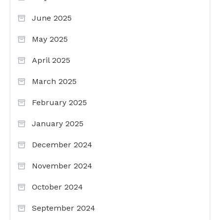
June 2025
May 2025
April 2025
March 2025
February 2025
January 2025
December 2024
November 2024
October 2024
September 2024