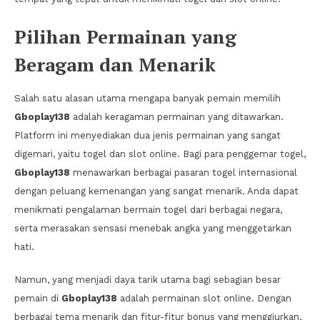
Pilihan Permainan yang
Beragam dan Menarik
Salah satu alasan utama mengapa banyak pemain memilih
Gboplay138
adalah keragaman permainan yang ditawarkan.
Platform ini menyediakan dua jenis permainan yang sangat
digemari, yaitu togel dan slot online. Bagi para penggemar togel,
Gboplay138
menawarkan berbagai pasaran togel internasional
dengan peluang kemenangan yang sangat menarik. Anda dapat
menikmati pengalaman bermain togel dari berbagai negara,
serta merasakan sensasi menebak angka yang menggetarkan
hati.
Namun, yang menjadi daya tarik utama bagi sebagian besar
pemain di
Gboplay138
adalah permainan slot online. Dengan
berbagai tema menarik dan fitur-fitur bonus yang menggiurkan,