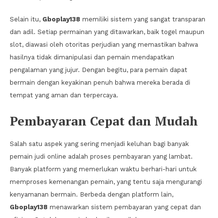
Selain itu,
Gboplay138
memiliki sistem yang sangat transparan
dan adil. Setiap permainan yang ditawarkan, baik togel maupun
slot, diawasi oleh otoritas perjudian yang memastikan bahwa
hasilnya tidak dimanipulasi dan pemain mendapatkan
pengalaman yang jujur. Dengan begitu, para pemain dapat
bermain dengan keyakinan penuh bahwa mereka berada di
tempat yang aman dan terpercaya.
Pembayaran Cepat dan Mudah
Salah satu aspek yang sering menjadi keluhan bagi banyak
pemain judi online adalah proses pembayaran yang lambat.
Banyak platform yang memerlukan waktu berhari-hari untuk
memproses kemenangan pemain, yang tentu saja mengurangi
kenyamanan bermain. Berbeda dengan platform lain,
Gboplay138
menawarkan sistem pembayaran yang cepat dan