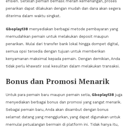
efisien. Setelah pemain berhasil meraih kemenangan, proses
penarikan dapat dilakukan dengan mudah dan dana akan segera
diterima dalam waktu singkat.
Gboplay138
menyediakan berbagai metode pembayaran yang
memudahkan pemain untuk melakukan deposit maupun
penarikan. Mulai dari transfer bank lokal hingga dompet digital,
semua opsi tersedia dengan tujuan untuk memberikan
kenyamanan maksimal kepada pemain. Dengan demikian, Anda
tidak perlu khawatir soal kesulitan dalam melakukan transaksi.
Bonus dan Promosi Menarik
Untuk para pemain baru maupun pemain setia,
Gboplay138
juga
menyediakan berbagai bonus dan promosi yang sangat menarik.
Sebagai pemain baru, Anda akan disambut dengan bonus
selamat datang yang menggiurkan, yang dapat digunakan untuk
memulai petualangan bermain di platform ini. Tidak hanya itu,