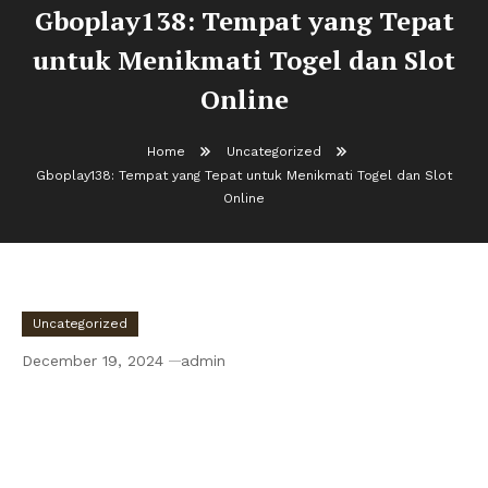
Gboplay138: Tempat yang Tepat
untuk Menikmati Togel dan Slot
Online
Home
Uncategorized
Gboplay138: Tempat yang Tepat untuk Menikmati Togel dan Slot
Online
Uncategorized
December 19, 2024
admin
Gboplay138: Tempat yang Tepat untuk
Menikmati Togel dan Slot Online