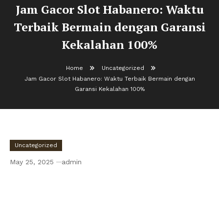
Jam Gacor Slot Habanero: Waktu
Terbaik Bermain dengan Garansi
Kekalahan 100%
Home
Uncategorized
Jam Gacor Slot Habanero: Waktu Terbaik Bermain dengan
Garansi Kekalahan 100%
Uncategorized
May 25, 2025
admin
Jam Gacor Slot Habanero: Waktu Terbaik
Bermain dengan Garansi Kekalahan 100%