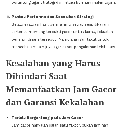
beruntung agar strategi dan intuisi bermain makin tajam.
Pantau Performa dan Sesuaikan Strategi
Selalu evaluasi hasil bermainmu setiap sesi. Jika jam
tertentu memang terbukti gacor untuk kamu, fokuslah
bermain di jam tersebut. Namun, jangan takut untuk
mencoba jam lain juga agar dapat pengalaman lebih luas.
Kesalahan yang Harus
Dihindari Saat
Memanfaatkan Jam Gacor
dan Garansi Kekalahan
Terlalu Bergantung pada Jam Gacor
Jam gacor hanyalah salah satu faktor, bukan jaminan