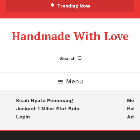
Skip
Trending Now
To
Content
Handmade With Love
Search
Menu
Kisah Nyata Pemenang
Membe
Jackpot 1 Miliar Slot Bola
Habane
Login
Adil a