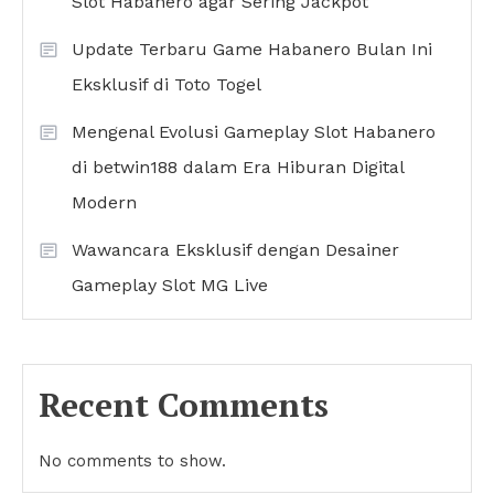
Slot Habanero agar Sering Jackpot
Update Terbaru Game Habanero Bulan Ini
Eksklusif di Toto Togel
Mengenal Evolusi Gameplay Slot Habanero
di betwin188 dalam Era Hiburan Digital
Modern
Wawancara Eksklusif dengan Desainer
Gameplay Slot MG Live
Recent Comments
No comments to show.