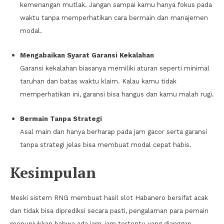
kemenangan mutlak. Jangan sampai kamu hanya fokus pada
waktu tanpa memperhatikan cara bermain dan manajemen
modal.
Mengabaikan Syarat Garansi Kekalahan
Garansi kekalahan biasanya memiliki aturan seperti minimal
taruhan dan batas waktu klaim. Kalau kamu tidak
memperhatikan ini, garansi bisa hangus dan kamu malah rugi.
Bermain Tanpa Strategi
Asal main dan hanya berharap pada jam gacor serta garansi
tanpa strategi jelas bisa membuat modal cepat habis.
Kesimpulan
Meski sistem RNG membuat hasil slot Habanero bersifat acak
dan tidak bisa diprediksi secara pasti, pengalaman para pemain
menunjukkan bahwa ada jam-jam tertentu yang dianggap