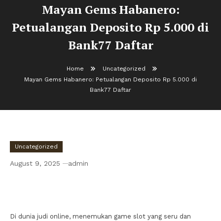
Mayan Gems Habanero:
Petualangan Deposito Rp 5.000 di
Bank77 Daftar
Home
Uncategorized
Mayan Gems Habanero: Petualangan Deposito Rp 5.000 di
Bank77 Daftar
Uncategorized
August 9, 2025
admin
Mayan Gems Habanero: Petualangan
Deposito Rp 5.000 di Bank77 Daftar
Di dunia judi online, menemukan game slot yang seru dan