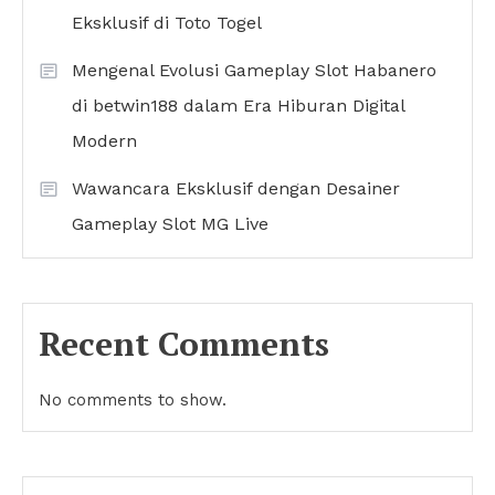
Eksklusif di Toto Togel
Mengenal Evolusi Gameplay Slot Habanero
di betwin188 dalam Era Hiburan Digital
Modern
Wawancara Eksklusif dengan Desainer
Gameplay Slot MG Live
Recent Comments
No comments to show.