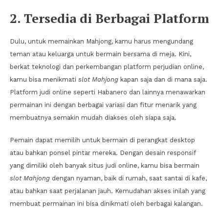
2.
Tersedia di Berbagai Platform
Dulu, untuk memainkan Mahjong, kamu harus mengundang
teman atau keluarga untuk bermain bersama di meja. Kini,
berkat teknologi dan perkembangan platform perjudian online,
kamu bisa menikmati
slot Mahjong
kapan saja dan di mana saja.
Platform judi online seperti Habanero dan lainnya menawarkan
permainan ini dengan berbagai variasi dan fitur menarik yang
membuatnya semakin mudah diakses oleh siapa saja.
Pemain dapat memilih untuk bermain di perangkat desktop
atau bahkan ponsel pintar mereka. Dengan desain responsif
yang dimiliki oleh banyak situs judi online, kamu bisa bermain
slot Mahjong
dengan nyaman, baik di rumah, saat santai di kafe,
atau bahkan saat perjalanan jauh. Kemudahan akses inilah yang
membuat permainan ini bisa dinikmati oleh berbagai kalangan.