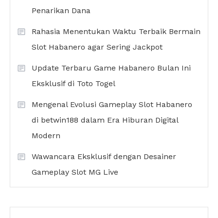
Penarikan Dana
Rahasia Menentukan Waktu Terbaik Bermain
Slot Habanero agar Sering Jackpot
Update Terbaru Game Habanero Bulan Ini
Eksklusif di Toto Togel
Mengenal Evolusi Gameplay Slot Habanero
di betwin188 dalam Era Hiburan Digital
Modern
Wawancara Eksklusif dengan Desainer
Gameplay Slot MG Live