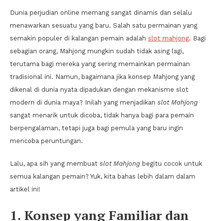
Dunia perjudian online memang sangat dinamis dan selalu
menawarkan sesuatu yang baru. Salah satu permainan yang
semakin populer di kalangan pemain adalah
slot mahjong
. Bagi
sebagian orang, Mahjong mungkin sudah tidak asing lagi,
terutama bagi mereka yang sering memainkan permainan
tradisional ini. Namun, bagaimana jika konsep Mahjong yang
dikenal di dunia nyata dipadukan dengan mekanisme slot
modern di dunia maya? Inilah yang menjadikan
slot Mahjong
sangat menarik untuk dicoba, tidak hanya bagi para pemain
berpengalaman, tetapi juga bagi pemula yang baru ingin
mencoba peruntungan.
Lalu, apa sih yang membuat
slot Mahjong
begitu cocok untuk
semua kalangan pemain? Yuk, kita bahas lebih dalam dalam
artikel ini!
1.
Konsep yang Familiar dan