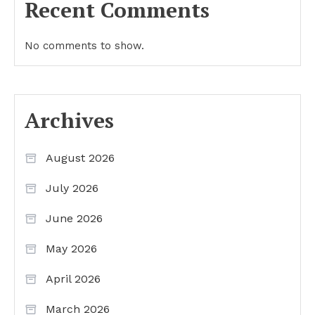
Recent Comments
No comments to show.
Archives
August 2026
July 2026
June 2026
May 2026
April 2026
March 2026