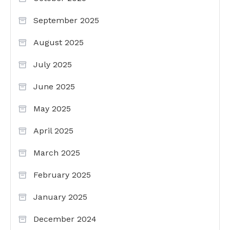
September 2025
August 2025
July 2025
June 2025
May 2025
April 2025
March 2025
February 2025
January 2025
December 2024