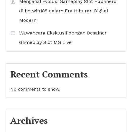
Mengenal Evolusi Gameplay Slot Habanero
di betwin188 dalam Era Hiburan Digital
Modern
Wawancara Eksklusif dengan Desainer
Gameplay Slot MG Live
Recent Comments
No comments to show.
Archives