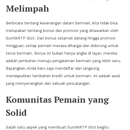
Melimpah
Berbicara tentang kesenangan dalam bermain, kita tidak bisa
melupakan tentang bonus dan promosi yang ditawarkan oleh
SuntikRTP Slot. Dari bonus selamat datang hingga promosi
mingguan, setiap pemain merasa dihargai dan didorong untuk
terus bermain. Bonus ini bukan hanya angka di layar; mereka
adalah jembatan menuju pengalaman bermain yang lebih seru.
Bayangkan, Anda baru saja mendaftar dan langsung
mendapatkan tambahan kredit untuk bermain. Ini adalah awal
yang menyenangkan dari sebuah petualangan.
Komunitas Pemain yang
Solid
Salah satu aspek yang membuat SuntikRTP Slot begitu