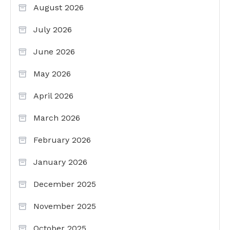
August 2026
July 2026
June 2026
May 2026
April 2026
March 2026
February 2026
January 2026
December 2025
November 2025
October 2025