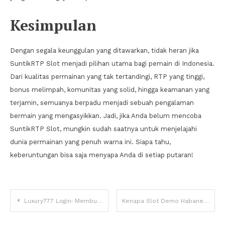
Kesimpulan
Dengan segala keunggulan yang ditawarkan, tidak heran jika
SuntikRTP Slot menjadi pilihan utama bagi pemain di Indonesia.
Dari kualitas permainan yang tak tertandingi, RTP yang tinggi,
bonus melimpah, komunitas yang solid, hingga keamanan yang
terjamin, semuanya berpadu menjadi sebuah pengalaman
bermain yang mengasyikkan. Jadi, jika Anda belum mencoba
SuntikRTP Slot, mungkin sudah saatnya untuk menjelajahi
dunia permainan yang penuh warna ini. Siapa tahu,
keberuntungan bisa saja menyapa Anda di setiap putaran!
Post
Luxury777 Login: Membuka Pintu Menuju Pengalaman Bermain yang Mengasyikkan
Kenapa Slot Demo Habanero Adalah Solusi Tepat untuk Pemain Pemula di Indonesia
navigation