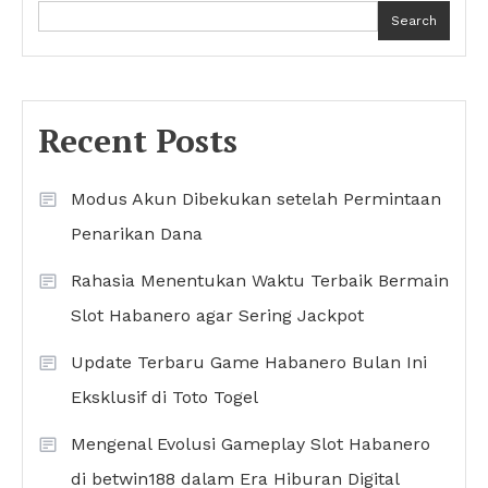
Search
Recent Posts
Modus Akun Dibekukan setelah Permintaan
Penarikan Dana
Rahasia Menentukan Waktu Terbaik Bermain
Slot Habanero agar Sering Jackpot
Update Terbaru Game Habanero Bulan Ini
Eksklusif di Toto Togel
Mengenal Evolusi Gameplay Slot Habanero
di betwin188 dalam Era Hiburan Digital