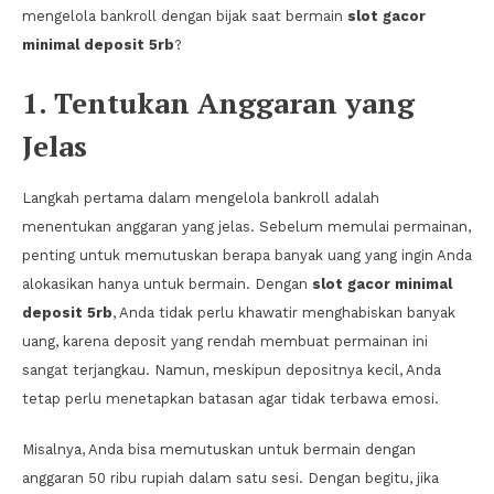
mengelola bankroll dengan bijak saat bermain
slot gacor
minimal deposit 5rb
?
1. Tentukan Anggaran yang
Jelas
Langkah pertama dalam mengelola bankroll adalah
menentukan anggaran yang jelas. Sebelum memulai permainan,
penting untuk memutuskan berapa banyak uang yang ingin Anda
alokasikan hanya untuk bermain. Dengan
slot gacor minimal
deposit 5rb
, Anda tidak perlu khawatir menghabiskan banyak
uang, karena deposit yang rendah membuat permainan ini
sangat terjangkau. Namun, meskipun depositnya kecil, Anda
tetap perlu menetapkan batasan agar tidak terbawa emosi.
Misalnya, Anda bisa memutuskan untuk bermain dengan
anggaran 50 ribu rupiah dalam satu sesi. Dengan begitu, jika