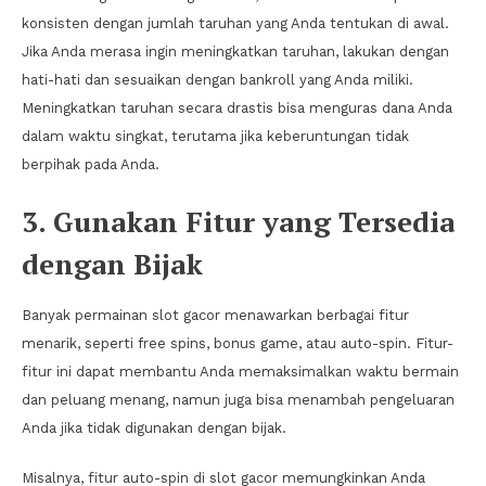
konsisten dengan jumlah taruhan yang Anda tentukan di awal.
Jika Anda merasa ingin meningkatkan taruhan, lakukan dengan
hati-hati dan sesuaikan dengan bankroll yang Anda miliki.
Meningkatkan taruhan secara drastis bisa menguras dana Anda
dalam waktu singkat, terutama jika keberuntungan tidak
berpihak pada Anda.
3. Gunakan Fitur yang Tersedia
dengan Bijak
Banyak permainan slot gacor menawarkan berbagai fitur
menarik, seperti free spins, bonus game, atau auto-spin. Fitur-
fitur ini dapat membantu Anda memaksimalkan waktu bermain
dan peluang menang, namun juga bisa menambah pengeluaran
Anda jika tidak digunakan dengan bijak.
Misalnya, fitur auto-spin di slot gacor memungkinkan Anda