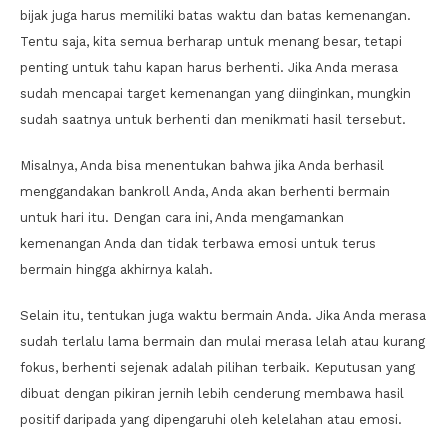
bijak juga harus memiliki batas waktu dan batas kemenangan.
Tentu saja, kita semua berharap untuk menang besar, tetapi
penting untuk tahu kapan harus berhenti. Jika Anda merasa
sudah mencapai target kemenangan yang diinginkan, mungkin
sudah saatnya untuk berhenti dan menikmati hasil tersebut.
Misalnya, Anda bisa menentukan bahwa jika Anda berhasil
menggandakan bankroll Anda, Anda akan berhenti bermain
untuk hari itu. Dengan cara ini, Anda mengamankan
kemenangan Anda dan tidak terbawa emosi untuk terus
bermain hingga akhirnya kalah.
Selain itu, tentukan juga waktu bermain Anda. Jika Anda merasa
sudah terlalu lama bermain dan mulai merasa lelah atau kurang
fokus, berhenti sejenak adalah pilihan terbaik. Keputusan yang
dibuat dengan pikiran jernih lebih cenderung membawa hasil
positif daripada yang dipengaruhi oleh kelelahan atau emosi.