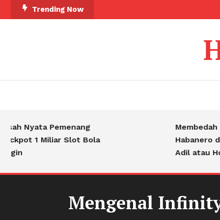
Skip
Trending Now
To
Content
H
sah Nyata Pemenang
Membedah Alg
kpot 1 Miliar Slot Bola
Habanero di pe
gin
Adil atau Hoki
Mengenal Infinit