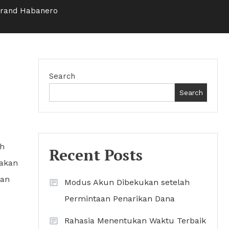
 Brand Habanero
Search
Search
ro
ah
Recent Posts
takan
ian
Modus Akun Dibekukan setelah
Permintaan Penarikan Dana
Rahasia Menentukan Waktu Terbaik