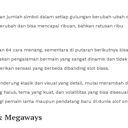
an jumlah simbol dalam setiap gulungan berubah-ubah d
 berubah dan bisa mencapai ribuan, bahkan ratusan ribu
n 64 cara menang, sementara di putaran berikutnya bis
ptakan pengalaman bermain yang sangat dinamis dan tidak
ikan sensasi yang berbeda dibanding slot biasa.
derung klasik dan visual yang detail, mulai merambah 
alus, tema yang kuat, dan volatilitas yang bisa disesuai
agi pemain lama maupun pendatang baru di dunia
slot on
 & Megaways