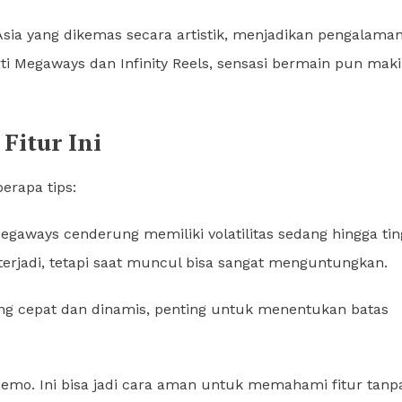
sia yang dikemas secara artistik, menjadikan pengalama
ti Megaways dan Infinity Reels, sensasi bermain pun mak
Fitur Ini
erapa tips:
egaways cenderung memiliki volatilitas sedang hingga tin
terjadi, tetapi saat muncul bisa sangat menguntungkan.
ng cepat dan dinamis, penting untuk menentukan batas
mo. Ini bisa jadi cara aman untuk memahami fitur tanp