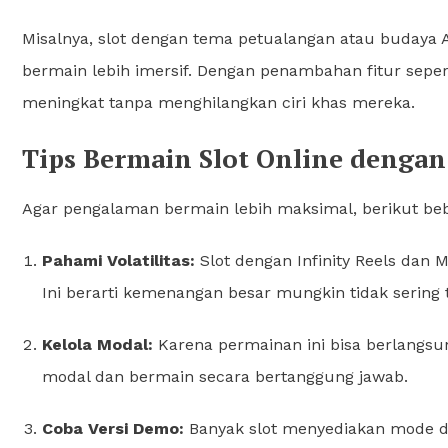
Misalnya, slot dengan tema petualangan atau budaya A
bermain lebih imersif. Dengan penambahan fitur seper
meningkat tanpa menghilangkan ciri khas mereka.
Tips Bermain Slot Online dengan 
Agar pengalaman bermain lebih maksimal, berikut beb
Pahami Volatilitas:
Slot dengan Infinity Reels dan M
Ini berarti kemenangan besar mungkin tidak sering 
Kelola Modal:
Karena permainan ini bisa berlangsu
modal dan bermain secara bertanggung jawab.
Coba Versi Demo:
Banyak slot menyediakan mode de