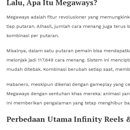
Lalu, Apa Itu Megaways?
Megaways adalah fitur revolusioner yang memungkink
tiap putaran. Alhasil, jumlah cara menang juga terus
kombinasi per putaran.
Misalnya, dalam satu putaran pemain bisa mendapatka
melonjak jadi 117.649 cara menang. Sistem ini menci
mudah ditebak. Kombinasi berubah setiap saat, member
Habanero, meskipun dikenal dengan gameplay yang cen
Megaways dengan sentuhan khas mereka: animasi yang h
Ini memberikan pengalaman yang tetap menghibur b
Perbedaan Utama Infinity Reels