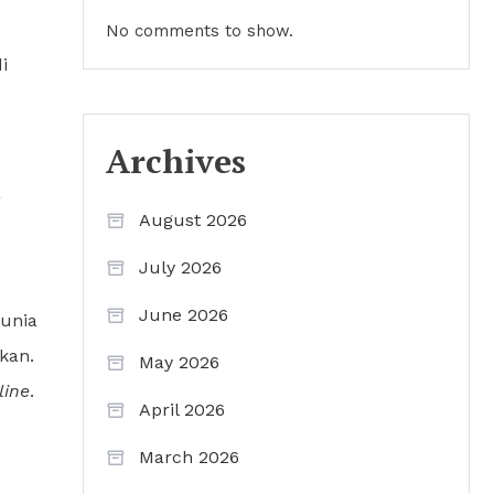
No comments to show.
i
Archives
a
August 2026
July 2026
June 2026
dunia
kan.
May 2026
line
.
April 2026
March 2026