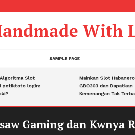
andmade With 
SAMPLE PAGE
ritma Slot
Mainkan Slot Habanero di
iktoto login:
GBO303 dan Dapatkan
Kemenangan Tak Terbatas
ksaw Gaming dan Kwnya R