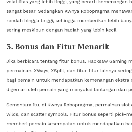
volatilitas yang lebih tinggi, yang berarti kemenangan 
sangat besar. Sedangkan Kwnya Robopragma menawarkan 
rendah hingga tinggi, sehingga memberikan lebih ban
sering meskipun dengan hadiah yang lebih kecil.
3. Bonus dan Fitur Menarik
Jika berbicara tentang fitur bonus, Hacksaw Gaming 
permainan. XWays, XSplit, dan fitur-fitur lainnya se
bagi pemain untuk mendapatkan kemenangan ekstra d
digemari oleh pemain yang menyukai tantangan dan p
Sementara itu, di Kwnya Robopragma, permainan slot da
wilds, dan scatter symbols. Fitur bonus seperti pick
memberi pemain kesempatan untuk mendapatkan had