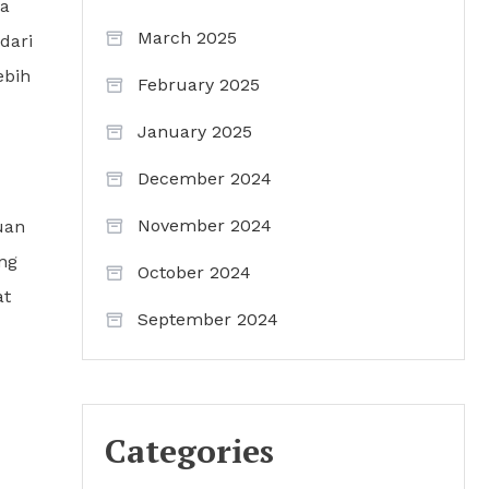
sa
March 2025
dari
ebih
February 2025
January 2025
December 2024
November 2024
uan
ng
October 2024
at
September 2024
Categories