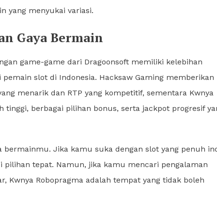
n yang menyukai variasi.
dan Gaya Bermain
an game-game dari Dragoonsoft memiliki kelebihan
pemain slot di Indonesia. Hacksaw Gaming memberikan
 yang menarik dan RTP yang kompetitif, sementara Kwnya
ggi, berbagai pilihan bonus, serta jackpot progresif ya
ya bermainmu. Jika kamu suka dengan slot yang penuh in
 pilihan tepat. Namun, jika kamu mencari pengalaman
sar, Kwnya Robopragma adalah tempat yang tidak boleh