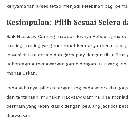
kenyamanan akses tetap menjadi kelebihan bagi pemai
Kesimpulan: Pilih Sesuai Selera 
Baik Hacksaw Gaming maupun Kwnya Robopragma deng
masing-masing yang membuat keduanya menarik bagi 
inovasi dalam desain dan gameplay dengan fitur-fitur
Robopragma menawarkan game dengan RTP yang lebih tin
menggiurkan.
Pada akhirnya, pilihan tergantung pada selera dan ga
dan tantangan, mungkin Hacksaw Gaming bisa menjadi
bermain yang lebih klasik dengan peluang jackpot be
dilewatkan.