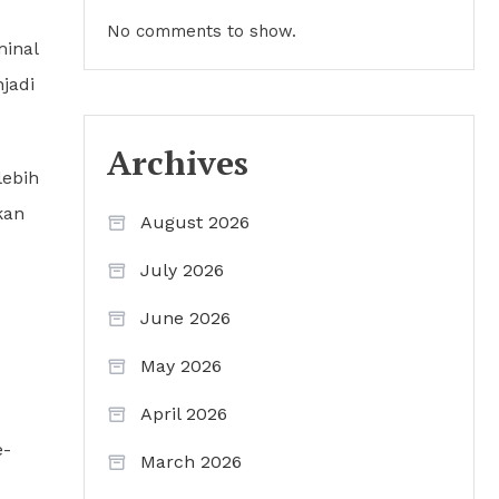
No comments to show.
minal
jadi
Archives
lebih
kan
August 2026
July 2026
June 2026
May 2026
April 2026
e-
March 2026