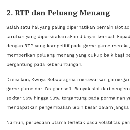
2. RTP dan Peluang Menang
Salah satu hal yang paling diperhatikan pemain slot ada
taruhan yang diperkirakan akan dibayar kembali kepa
dengan RTP yang kompetitif pada game-game mereka, ya
memberikan peluang menang yang cukup baik bagi pem
bergantung pada keberuntungan.
Di sisi lain, Kwnya Robopragma menawarkan game-gam
game-game dari Dragoonsoft. Banyak slot dari pengemb
sekitar 96% hingga 98%, tergantung pada permainan ya
mendapatkan pengembalian lebih besar dalam jangka 
Namun, perbedaan utama terletak pada volatilitas p