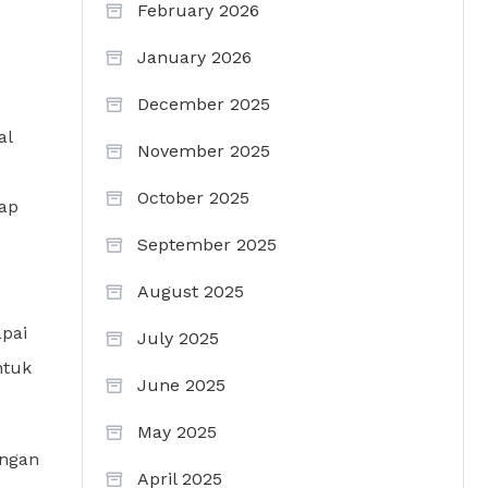
February 2026
January 2026
December 2025
al
November 2025
October 2025
tap
September 2025
August 2025
apai
July 2025
ntuk
June 2025
May 2025
engan
April 2025