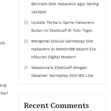
Bermain Slot Habanero agar Sering
Jackpot
Update Terbaru Game Habanero
Bulan Ini Eksklusif di Toto Togel
Mengenal Evolusi Gameplay Slot
bih
Habanero di betwin188 dalam Era
Hiburan Digital Modern
Wawancara Eksklusif dengan
Desainer Gameplay Slot MG Live
yang
 dari
Recent Comments