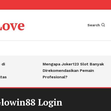
Love
Search
Mengapa Joker123 Slot Banyak
Direkomendasikan Pemain
s
Profesional?
Glowin88 Login