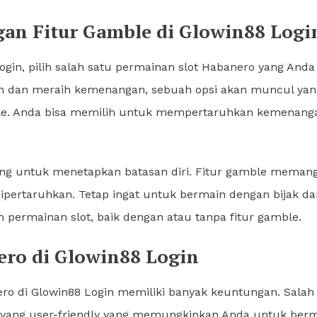
gan Fitur Gamble di Glowin88 Logi
gin, pilih salah satu permainan slot Habanero yang Anda
an dan meraih kemenangan, sebuah opsi akan muncul yan
e. Anda bisa memilih untuk mempertaruhkan kemenang
ng untuk menetapkan batasan diri. Fitur gamble meman
pertaruhkan. Tetap ingat untuk bermain dengan bijak da
m permainan slot, baik dengan atau tanpa fitur gamble.
ro di Glowin88 Login
ero di Glowin88 Login memiliki banyak keuntungan. Salah
yang user-friendly yang memungkinkan Anda untuk ber