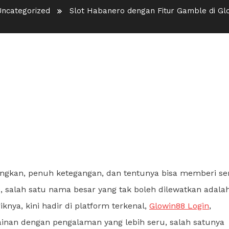
Uncategorized
Slot Habanero dengan Fitur Gamble di Gl
Gamble di Glowin88 Login
ngkan, penuh ketegangan, dan tentunya bisa memberi se
e, salah satu nama besar yang tak boleh dilewatkan adala
knya, kini hadir di platform terkenal,
Glowin88 Login
,
an dengan pengalaman yang lebih seru, salah satunya