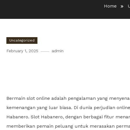
Home
Uncategorized
February 1, 2025
admin
Slot Habanero dengan Fitur 
Bermain slot online adalah pengalaman yang menyena
kemenangan yang luar biasa. Di dunia perjudian onlin
Habanero. Slot Habanero, dengan berbagai fitur menari
memberikan pemain peluang untuk merasakan permain