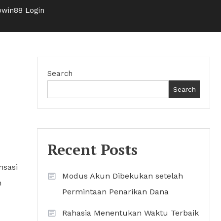
owin88 Login
Search
Search
Recent Posts
nsasi
Modus Akun Dibekukan setelah
h
Permintaan Penarikan Dana
Rahasia Menentukan Waktu Terbaik