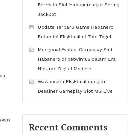
Bermain Slot Habanero agar Sering
Jackpot
Update Terbaru Game Habanero
Bulan Ini Eksklusif di Toto Togel
Mengenal Evolusi Gameplay Slot
Habanero di betwin188 dalam Era
Hiburan Digital Modern
da.
Wawancara Eksklusif dengan
Desainer Gameplay Slot MG Live
a
gkan
Recent Comments