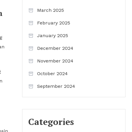
March 2025
n
February 2025
January 2025
g
an
December 2024
November 2024
g
October 2024
n
September 2024
Categories
main