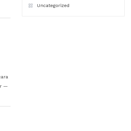
Uncategorized
cara
or —