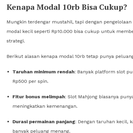
Kenapa Modal 10rb Bisa Cukup?
Mungkin terdengar mustahil, tapi dengan pengelolaa
modal kecil seperti Rp10.000 bisa cukup untuk member
strategi.
Berikut alasan kenapa modal 10rb tetap punya peluang
Taruhan minimum rendah
: Banyak platform slot p
Rp500 per spin.
Fitur bonus melimpah
: Slot Mahjong biasanya punya 
meningkatkan kemenangan.
Durasi permainan panjang
: Dengan taruhan kecil, 
banyak peluang menang.