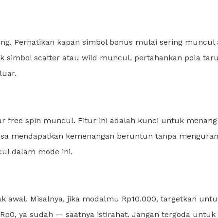
ang. Perhatikan kapan simbol bonus mulai sering muncul
ak simbol scatter atau wild muncul, pertahankan pola tar
luar.
r free spin muncul. Fitur ini adalah kunci untuk menang
u bisa mendapatkan kemenangan beruntun tanpa menguran
cul dalam mode ini.
k awal. Misalnya, jika modalmu Rp10.000, targetkan untu
 Rp0, ya sudah — saatnya istirahat. Jangan tergoda untuk