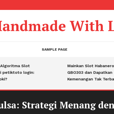
andmade With 
SAMPLE PAGE
ritma Slot
Mainkan Slot Habanero di
tiktoto login:
GBO303 dan Dapatkan
?
Kemenangan Tak Terbatas
ulsa: Strategi Menang de