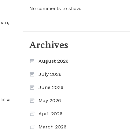
No comments to show.
nan,
Archives
August 2026
July 2026
June 2026
 bisa
May 2026
April 2026
March 2026