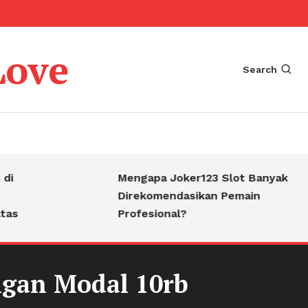
Love
Search
Mengapa Joker123 Slot Banyak
Direkomendasikan Pemain
Profesional?
ngan Modal 10rb