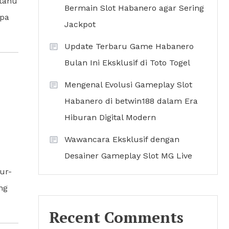
 tahu
Bermain Slot Habanero agar Sering
npa
Jackpot
Update Terbaru Game Habanero
Bulan Ini Eksklusif di Toto Togel
Mengenal Evolusi Gameplay Slot
Habanero di betwin188 dalam Era
Hiburan Digital Modern
Wawancara Eksklusif dengan
Desainer Gameplay Slot MG Live
ur-
ng
Recent Comments