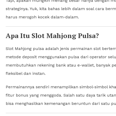
Tapi, apakah mungkin menang besar hanya dengan mod
strateginya. Yuk, kita bahas lebih dalam soal cara be
harus merogoh kocek dalam-dalam.
Apa Itu Slot Mahjong Pulsa?
Slot Mahjong pulsa adalah jenis permainan slot berte
metode deposit menggunakan pulsa dari operator selule
membutuhkan rekening bank atau e-wallet, banyak 
fleksibel dan instan.
Permainannya sendiri menampilkan simbol-simbol kha
fitur bonus yang menggoda. Salah satu daya tarik uta
bisa menghasilkan kemenangan beruntun dari satu put