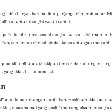
ng lebih banyak karena libur panjang. Ini membuat aktivi
u pilihan untuk mengisi waktu santai.
i periode ini karena sesuai dengan suasana. Warna mera
riah, sementara simbol-simbol keberuntungan menamb
ap bersifat hiburan. Meskipun tema keberuntungan sang
 yang tidak bisa diprediksi.
an
” atau keberuntungan tambahan. Meskipun tidak ada bu
 Slot, suasana hati yang positif memang bisa memengaru