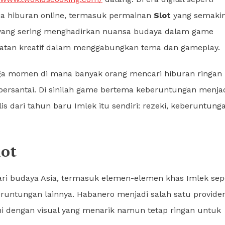
ia hiburan online, termasuk permainan
Slot
yang semaki
r yang sering menghadirkan nuansa budaya dalam game
katan kreatif dalam menggabungkan tema dan gameplay.
juga momen di mana banyak orang mencari hiburan ringan
ersantai. Di sinilah game bertema keberuntungan menja
 dari tahun baru Imlek itu sendiri: rezeki, keberuntunga
lot
ri budaya Asia, termasuk elemen-elemen khas Imlek sep
runtungan lainnya. Habanero menjadi salah satu provide
i dengan visual yang menarik namun tetap ringan untuk