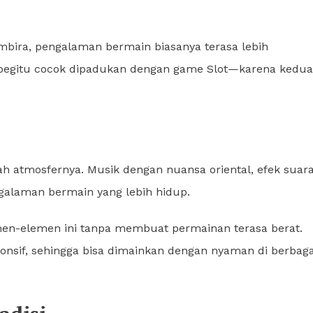
mbira, pengalaman bermain biasanya terasa lebih
begitu cocok dipadukan dengan game Slot—karena kedu
 atmosfernya. Musik dengan nuansa oriental, efek suar
galaman bermain yang lebih hidup.
n-elemen ini tanpa membuat permainan terasa berat.
onsif, sehingga bisa dimainkan dengan nyaman di berbaga