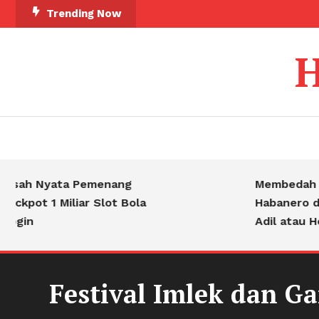
Skip
Trending Now
To
Content
H
sah Nyata Pemenang
Membedah Algo
kpot 1 Miliar Slot Bola
Habanero di pe
in
Adil atau Hoki?
Festival Imlek dan G