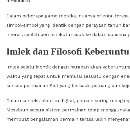
dimainkan.
Dalam beberapa game mereka, nuansa oriental terasa k
simbol-simbol yang identik dengan perayaan tahun ba
imersif, seolah pemain ikut masuk ke dalam suasana pe
Imlek dan Filosofi Keberunt
Imlek selalu identik dengan harapan akan keberuntun
waktu yang tepat untuk memulai sesuatu dengan energi 
konsep permainan Slot yang berbasis peluang dan kej
Dalam konteks hiburan digital, pemain sering mengang
Meskipun secara sistem permainan tetap menggunakan 
membuat pengalaman bermain terasa lebih menyena