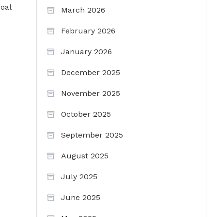
oal
March 2026
February 2026
January 2026
December 2025
November 2025
October 2025
September 2025
August 2025
July 2025
June 2025