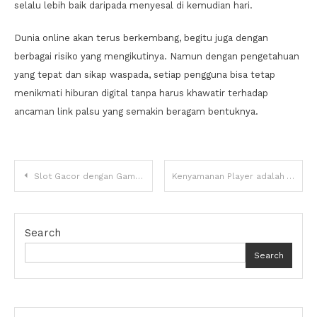
selalu lebih baik daripada menyesal di kemudian hari.
Dunia online akan terus berkembang, begitu juga dengan
berbagai risiko yang mengikutinya. Namun dengan pengetahuan
yang tepat dan sikap waspada, setiap pengguna bisa tetap
menikmati hiburan digital tanpa harus khawatir terhadap
ancaman link palsu yang semakin beragam bentuknya.
Post
Slot Gacor dengan Gameplay Cepat dan Profit Tinggi
Kenyamanan Player adalah Yang Utama, Itu Komitmen Kami
navigation
Search
Search