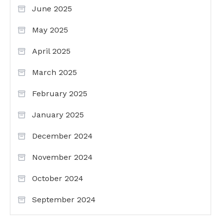
June 2025
May 2025
April 2025
March 2025
February 2025
January 2025
December 2024
November 2024
October 2024
September 2024