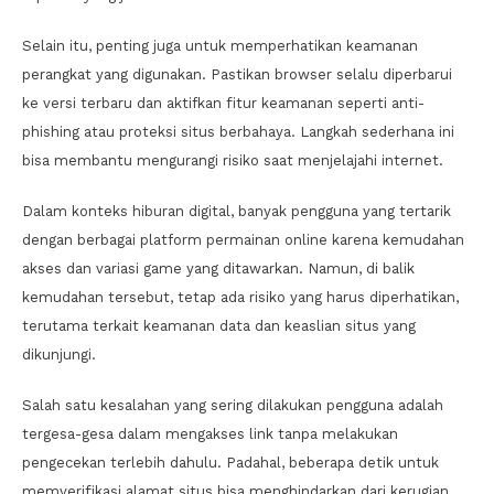
Selain itu, penting juga untuk memperhatikan keamanan
perangkat yang digunakan. Pastikan browser selalu diperbarui
ke versi terbaru dan aktifkan fitur keamanan seperti anti-
phishing atau proteksi situs berbahaya. Langkah sederhana ini
bisa membantu mengurangi risiko saat menjelajahi internet.
Dalam konteks hiburan digital, banyak pengguna yang tertarik
dengan berbagai platform permainan online karena kemudahan
akses dan variasi game yang ditawarkan. Namun, di balik
kemudahan tersebut, tetap ada risiko yang harus diperhatikan,
terutama terkait keamanan data dan keaslian situs yang
dikunjungi.
Salah satu kesalahan yang sering dilakukan pengguna adalah
tergesa-gesa dalam mengakses link tanpa melakukan
pengecekan terlebih dahulu. Padahal, beberapa detik untuk
memverifikasi alamat situs bisa menghindarkan dari kerugian