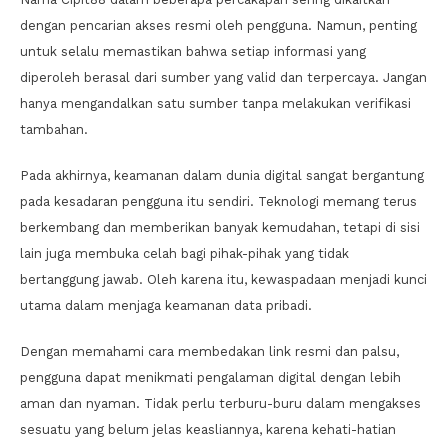
dengan pencarian akses resmi oleh pengguna. Namun, penting
untuk selalu memastikan bahwa setiap informasi yang
diperoleh berasal dari sumber yang valid dan terpercaya. Jangan
hanya mengandalkan satu sumber tanpa melakukan verifikasi
tambahan.
Pada akhirnya, keamanan dalam dunia digital sangat bergantung
pada kesadaran pengguna itu sendiri. Teknologi memang terus
berkembang dan memberikan banyak kemudahan, tetapi di sisi
lain juga membuka celah bagi pihak-pihak yang tidak
bertanggung jawab. Oleh karena itu, kewaspadaan menjadi kunci
utama dalam menjaga keamanan data pribadi.
Dengan memahami cara membedakan link resmi dan palsu,
pengguna dapat menikmati pengalaman digital dengan lebih
aman dan nyaman. Tidak perlu terburu-buru dalam mengakses
sesuatu yang belum jelas keasliannya, karena kehati-hatian