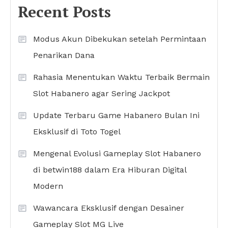
Recent Posts
Modus Akun Dibekukan setelah Permintaan
Penarikan Dana
Rahasia Menentukan Waktu Terbaik Bermain
Slot Habanero agar Sering Jackpot
Update Terbaru Game Habanero Bulan Ini
Eksklusif di Toto Togel
Mengenal Evolusi Gameplay Slot Habanero
di betwin188 dalam Era Hiburan Digital
Modern
Wawancara Eksklusif dengan Desainer
Gameplay Slot MG Live