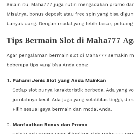
Selain itu, Maha777 juga rutin mengadakan promo da
Misalnya, bonus deposit atau free spin yang bisa di
banyak uang. Dengan modal yang lebih besar, peluang
Tips Bermain Slot di Maha777 A
Agar pengalaman bermain slot di Maha777 semakin 
beberapa tips yang bisa Anda coba:
Pahami Jenis Slot yang Anda Mainkan
Setiap slot punya karakteristik berbeda. Ada yang v
jumlahnya kecil. Ada juga yang volatilitas tinggi, d
Pilih sesuai gaya bermain dan modal Anda.
Manfaatkan Bonus dan Promo