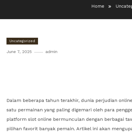
Home
Uncate
Uncategorized
June 7, 2025
admin
Jackpot Besar di Slot Maha7
Tinggi
Dalam beberapa tahun terakhir, dunia perjudian onlin
satu permainan yang paling digemari oleh para penggem
platform slot online bermunculan dengan berbagai t
pilihan favorit banyak pemain. Artikel ini akan mengu