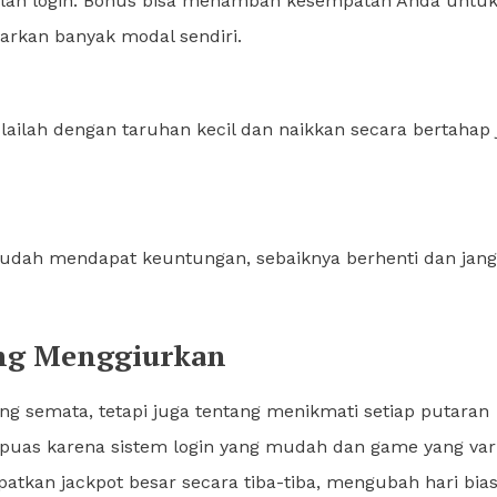
telah login. Bonus bisa menambah kesempatan Anda untu
rkan banyak modal sendiri.
ilah dengan taruhan kecil dan naikkan secara bertahap 
 sudah mendapat keuntungan, sebaiknya berhenti dan jan
ang Menggiurkan
ng semata, tetapi juga tentang menikmati setiap putaran
uas karena sistem login yang mudah dan game yang varia
tkan jackpot besar secara tiba-tiba, mengubah hari bia