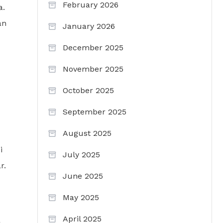
February 2026
a.
an
January 2026
December 2025
November 2025
October 2025
September 2025
August 2025
i
July 2025
r.
June 2025
May 2025
April 2025