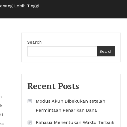
enang Lebih Tinggi
Search
Search
h
Recent Posts
h
Modus Akun Dibekukan setelah
ak
Permintaan Penarikan Dana
di
Rahasia Menentukan Waktu Terbaik
na