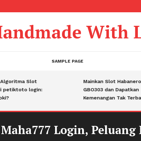
andmade With 
SAMPLE PAGE
oritma Slot
Mainkan Slot Habanero di
tiktoto login:
GBO303 dan Dapatkan
?
Kemenangan Tak Terbata
ot Maha777 Login, Peluang