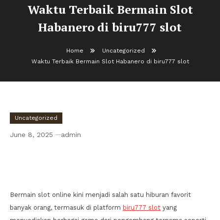
Waktu Terbaik Bermain Slot
Habanero di biru777 slot
Home
Uncategorized
Waktu Terbaik Bermain Slot Habanero di biru777 slot
Uncategorized
June 8, 2025
admin
Waktu Terbaik Bermain Slot Habanero di
biru777 slot
Bermain slot online kini menjadi salah satu hiburan favorit
banyak orang, termasuk di platform
biru777 slot
yang