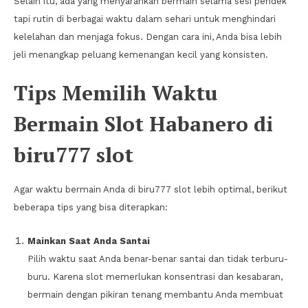
Selain itu, ada yang menyarankan bermain selama sesi pendek
tapi rutin di berbagai waktu dalam sehari untuk menghindari
kelelahan dan menjaga fokus. Dengan cara ini, Anda bisa lebih
jeli menangkap peluang kemenangan kecil yang konsisten.
Tips Memilih Waktu
Bermain Slot Habanero di
biru777 slot
Agar waktu bermain Anda di biru777 slot lebih optimal, berikut
beberapa tips yang bisa diterapkan:
Mainkan Saat Anda Santai
Pilih waktu saat Anda benar-benar santai dan tidak terburu-
buru. Karena slot memerlukan konsentrasi dan kesabaran,
bermain dengan pikiran tenang membantu Anda membuat