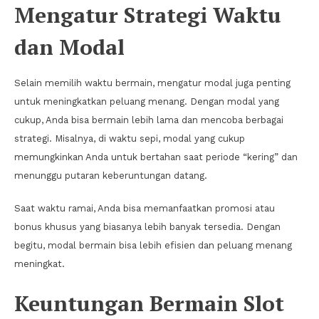
Mengatur Strategi Waktu
dan Modal
Selain memilih waktu bermain, mengatur modal juga penting
untuk meningkatkan peluang menang. Dengan modal yang
cukup, Anda bisa bermain lebih lama dan mencoba berbagai
strategi. Misalnya, di waktu sepi, modal yang cukup
memungkinkan Anda untuk bertahan saat periode “kering” dan
menunggu putaran keberuntungan datang.
Saat waktu ramai, Anda bisa memanfaatkan promosi atau
bonus khusus yang biasanya lebih banyak tersedia. Dengan
begitu, modal bermain bisa lebih efisien dan peluang menang
meningkat.
Keuntungan Bermain Slot