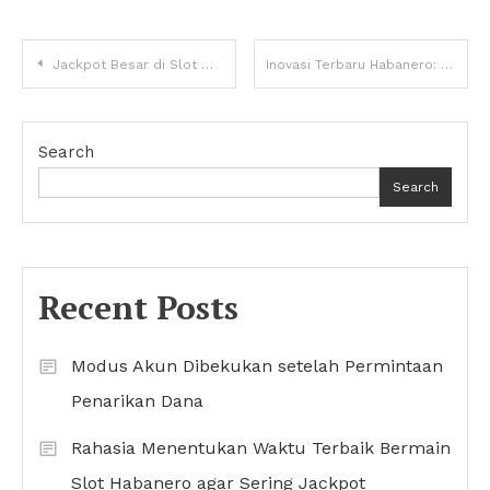
Post
Jackpot Besar di Slot Maha777 Login, Peluang Menang Lebih Tinggi
Inovasi Terbaru Habanero: Game 5×5 Hot di Link Slot
navigation
Search
Search
Recent Posts
Modus Akun Dibekukan setelah Permintaan
Penarikan Dana
Rahasia Menentukan Waktu Terbaik Bermain
Slot Habanero agar Sering Jackpot